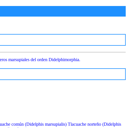
feros marsupiales del orden Didelphimorphia.
uache común (Didelphis marsupialis) Tlacuache norteño (Didelphis